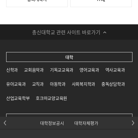
총신대학교 관련 사이트 바로가기
대학
신학과
교회음악과
기독교교육과
영어교육과
역사교육과
유아교육과
교직과
아동학과
사회복지학과
중독상담학과
산업교육학부
호크마교양교육원
대학원
대학정보공시
대학자체평가
신학대학원
일반대학원
교육대학원
선교대학원