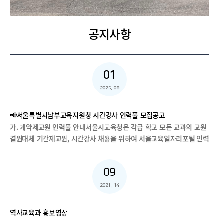
공지사항
01
2025. 08
📢서울특별시남부교육지원청 시간강사 인력풀 모집공고
가. 계약제교원 인력풀 안내서울시교육청은 각급 학교 모든 교과의 교원
결원대체 기간제교원, 시간강사 채용을 위하여 서울교육일자리포털 인력
풀을 운용하고 있습니다. 교원자격증을 보유하고 있는 졸업에정자(25.2
월부터) 또는 졸업생께서 인력풀 모집에 지원하실 경우 인력풀에 등재되
09
며 학교에서 수요 발생시 별도의 공고절차 없이 기간제교원(6개월 미만)
이나 시간강사로 채용될 수 있습니다. 기간제교원 및 시간강사 근무 경력
2021. 14
은 차후 정규 교원 임용시 임용 전 경력으로 인정되오니, 붙임 포스터를
참조하여 관심있는 분들의 많은 지원 바랍니다.나. 인력풀 모집 접수기
역사교육과 홍보영상