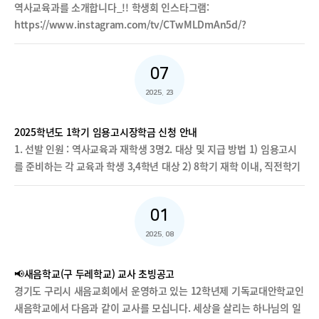
간: 매월 1일 ~ 15일다. 인력풀 모집 공고처: 서울교육일자리포털
역사교육과를 소개합니다_!! 학생회 인스타그램:
(https://works.sen.go.kr/work/index.do)
https://www.instagram.com/tv/CTwMLDmAn5d/?
▶ 검색란에 「서울특별시남부교육지원청」 으로 검색라. 근무기관: 서
utm_medium=copy_link학생회 페이스북: https://fb.watch/7--
울특별시 구로구, 영등포구, 금천구 관내 학교붙임: 서울특별시남부교육
bjOfoRL/
지원청 계약제교원(기간제교원, 시간강사) 인력풀 모집 안내 포스터 1부.
07
끝.
2025. 23
2025학년도 1학기 임용고시장학금 신청 안내
1. 선발 인원 : 역사교육과 재학생 3명2. 대상 및 지급 방법 1) 임용고시
를 준비하는 각 교육과 학생 3,4학년 대상 2) 8학기 재학 이내, 직전학기
실천 및 기독교인성과섬김의리더 교과목 PASS, 직전학기 성적 3.5 이
상, 직전학기 3학년 17학점 이상, 4학년 12학점 이상 이수, 미이수학점
01
(F)이 없는 학생에게 지급 3) 한번 선발된 학생에게 졸업시까지 매 학기
지급 4) 등록금 범위 내 500,000원 지급(미등록자의 경우 수업료 감면,
2025. 08
등록자의 경우 계좌지급, 대출상환대상자는 학자금대출 상환 처리)3. 신
청기한 : 3월 31일(월) 24:00까지 (신청 마감. 심사 후 선정된 학생들에
📢새음학교(구 두레학교) 교사 초빙공고
게 개별 연락 갈 예정)4. 구비서류 : 장학금 신청서(서약서-개인정보수집
경기도 구리시 새음교회에서 운영하고 있는 12학년제 기독교대안학교인
이용 동의서)(첨부) 1부, 성적증명서 1부.5. 제출 : 역교과 이메일
새음학교에서 다음과 같이 교사를 모십니다. 세상을 살리는 하나님의 일