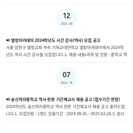
(historyedu@csu.ac.kr)로 제출문의) 역사교육과 사무실 02-3479-
꾼을 키우는 귀한 사역에 함께 할 동역자들을 기다립니다. 1. 모집 과목
0524
및 인원2. 계약 기간 2025년 3월 4일 ~ 2026년 2월 28일(이후 소명을
12
확인한 후 정교사로 채용될 수 있음. 정교사는 새음교회에 출석해야
함.)3. 지원 자격 가. 크리스천 교사(세례교인) 나. 교사자격증 보유자 다.
2024. 06
현장 지도 경력 있는 자 우대 라. 기독교사 훈련과정 이수자 우대 마. 남
자의 경우 병역을 마쳤거나 면제된 자 4. 제출 서류 가. 새음학교 교사지
📢 열방아카데미 2024학년도 시간 강사(역사) 모집 공고
원서(이력서, 자기소개서-학교 지정양식 사용) 나. 교사자격증 사본 1
서울 양천구 열방교회 부속 기독교대안학교 열방아카데미에서 2024학
부 다. 대학 및 최종 학교 졸업증명서 사본 1부 라. 세례교인 증명서 1부
년도 역사 시간 강사를 모집합니다.1. 채용 내용▪과목 및 인원 : 중학교 역
(나, 다, 라 서류는 채용 시 제출합니다.) 5. 서류 제출 기한 : 2025년 1월
사 (1명)▪업무내용 : 담당 교과 지도 및 평가▪수업시간 : 주당 4시수 (한국
5일(일) 22:00까지 6. 접수 방법 가. 제출 서류는
사 2, 세계사 2)▪비고 : 출근 요일 협의, 희망자는 교과수업 외에 방과후학
miravech00@gmail.com으로만 받습니다. 나. 제출 서류는 반환하지
07
교 및 동아리 배정도 가능2. 지원 자격▪건강한 교회에 출석 중인 기독교
않습니다. 다. 제출 서류에 기재된 사항이 사실과 다를 경우 합격을 취소
인(세례교인)▪모집 과목의 전공자▪학생을 사랑으로 가르치며 성실하고
2024. 19
합니다. 7. 전형 방법 가. 1차 : 서류 전형(합격자 개별 통보) (모집 기한
열정적인 교사▪해당 과목 교원자격증 소지자 우대, 교육 현장 지도 경력
전에도 서류가 합격 되는 경우 연락을 드립니다. 불합격하신 분들에게 일
자 우대3. 제출 서류▪이력서 1부 (사진 첨부)▪출석교회 주보 1부 (면접 시
📢 숭신여자중학교 역사·한문 기간제교사 채용 공고 (접수기간 연장)
일이 연락드리지 못하는 점 양해 바랍니다.) 나. 2차 : 면접 및 수업 시연
제출)▪교원자격증 사본 1부 (면접 시 제출/해당자)4. 접수 기한 : 2024년
2024학년도 숭신여자중학교 역사·한문 기간제교사 채용 공고 올려드립
(약식으로 수업지도안 준비, 시간은 개별 통보) 다. 3차 : 이사장 면접(합
8월 2일5. 지원 방법▪ soyong97@hanmail.net 으로 송부 (이력서 파
니다.1. 모집인원 : 1명2. 임용기간 : 2024.09.01.~2025.02.28.3. 응시
격자 개별 통보) 8. 새음학교 정보 1) 주소: 경기도 구리시 한다리길49 새
일명으로 과목과 이름을 표기)▪접수 마감 전이라도 1차 서류 전형 합격자
자격 : 역사와 한문 2개의 교원자격증 소지자, 교사 1급·2급 자격증 소지
음교회 (광나루역에서 버스로 15분, 구리역에서 버스로 20분) 2) 홈페
에게 심층 면접 일시를 개별 통보함.▪제출 서류는 반환하지 않고 폐기함.▪
자 및 24년 8월 취득예정자4. 선발일정 및 장소 :① 1차 서류전형 :
이지: https://www.saeumschool.org/ 9. 기타 문의 사항은 이메일로
제출 서류에 기재된 사항이 사실과 다를 경우 합격을 취소함.문의) 열방