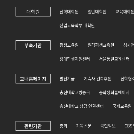
대학원
신학대학원
일반대학원
교육대학
산업교육학부 대학원
부속기관
평생교육원
원격평생교육원
성지
장애학생지원센터
서울통일교육센터
교내홈페이지
발전기금
기숙사 건축후원
산학협
총신대학교방송국
총학생회홈페이지
총신대학교 상담·인권센터
국제교육원
관련기관
총회
기독신문
국민일보
CBS