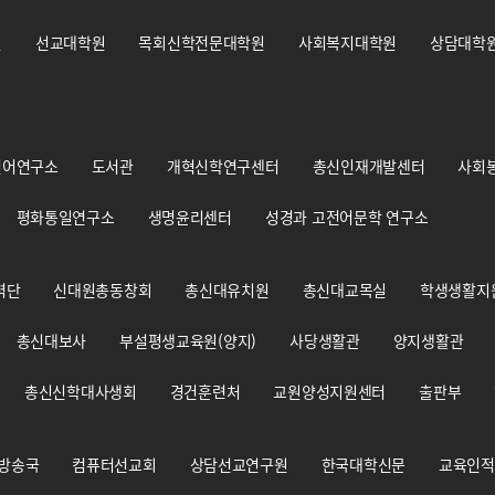
원
선교대학원
목회신학전문대학원
사회복지대학원
상담대학
언어연구소
도서관
개혁신학연구센터
총신인재개발센터
사회
평화통일연구소
생명윤리센터
성경과 고전어문학 연구소
력단
신대원총동창회
총신대유치원
총신대교목실
학생생활지
총신대보사
부설평생교육원(양지)
사당생활관
양지생활관
총신신학대사생회
경건훈련처
교원양성지원센터
출판부
 방송국
컴퓨터선교회
상담선교연구원
한국대학신문
교육인적