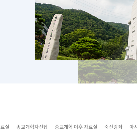
자료실
종교개혁자선집
종교개혁 이후 자료실
죽산강좌
아