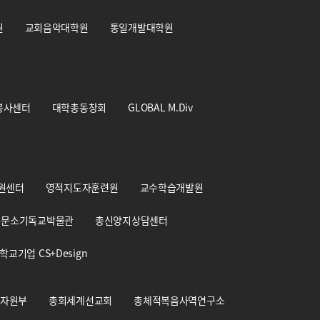
원
교회음악대학원
통일개발대학원
봉사센터
대학총동창회
GLOBAL M.Div
원센터
영적지도자훈련원
교수학습개발원
문소기독교박물관
총신양지상담센터
학교기업 CS+Design
자원부
총회세계선교회
총체적복음사역연구소